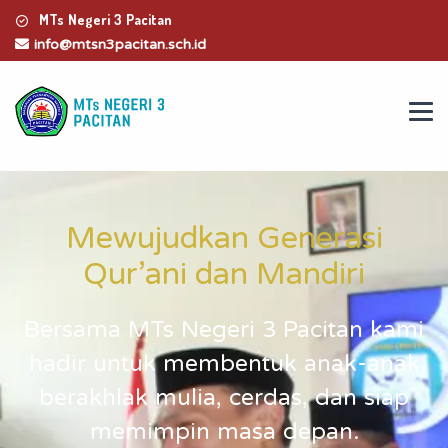
MTs Negeri 3 Pacitan
info@mtsn3pacitan.sch.id
Mewujudkan Generasi
Qur’ani dan Mandiri
Bersama MTs Negeri 3 Pacitan kami
hadir untuk membentuk anak-anak
berakhlak mulia, cerdas, dan siap
memimpin masa depan.